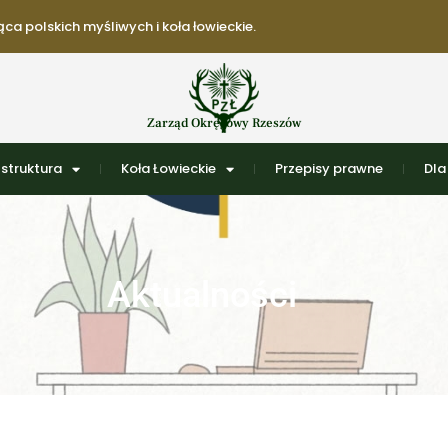
ca polskich myśliwych i koła łowieckie.
Zarząd Okręgowy Rzeszów
struktura
Koła Łowieckie
Przepisy prawne
Dla
Aktualności