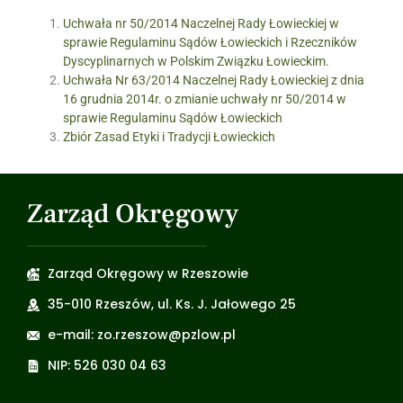
Uchwała nr 50/2014 Naczelnej Rady Łowieckiej w
sprawie Regulaminu Sądów Łowieckich i Rzeczników
Dyscyplinarnych w Polskim Związku Łowieckim.
Uchwała Nr 63/2014 Naczelnej Rady Łowieckiej z dnia
16 grudnia 2014r. o zmianie uchwały nr 50/2014 w
sprawie Regulaminu Sądów Łowieckich
Zbiór Zasad Etyki i Tradycji Łowieckich
Zarząd Okręgowy
Zarząd Okręgowy w Rzeszowie
35-010 Rzeszów, ul. Ks. J. Jałowego 25
e-mail: zo.rzeszow@pzlow.pl
NIP: 526 030 04 63