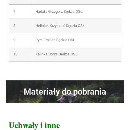
7
Hadała Grzegorz Sędzia OSŁ
8
Heliniak Krzysztof Sędzia OSŁ
9
Pyra Emilian Sędzia OSŁ
10
Kalinka Borys Sędzia OSŁ
Materiały do pobrania
Uchwały i inne