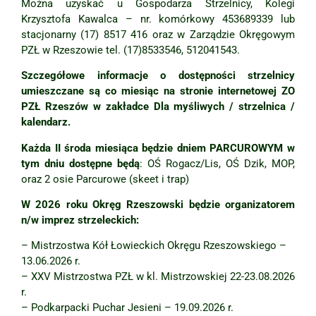
Można uzyskać u Gospodarza Strzelnicy, Kolegi
Krzysztofa Kawalca – nr. komórkowy 453689339 lub
stacjonarny (17) 8517 416 oraz w Zarządzie Okręgowym
PZŁ w Rzeszowie tel. (17)8533546, 512041543.
Szczegółowe informacje o dostępności strzelnicy
umieszczane są co miesiąc na stronie internetowej ZO
PZŁ Rzeszów w zakładce Dla myśliwych / strzelnica /
kalendarz.
Każda II środa miesiąca będzie dniem PARCUROWYM w
tym dniu dostępne będą
: OŚ Rogacz/Lis, OŚ Dzik, MOP,
oraz 2 osie Parcurowe (skeet i trap)
W 2026 roku Okręg Rzeszowski będzie organizatorem
n/w imprez strzeleckich:
– Mistrzostwa Kół Łowieckich Okręgu Rzeszowskiego –
13.06.2026 r.
– XXV Mistrzostwa PZŁ w kl. Mistrzowskiej 22-23.08.2026
r.
– Podkarpacki Puchar Jesieni – 19.09.2026 r.