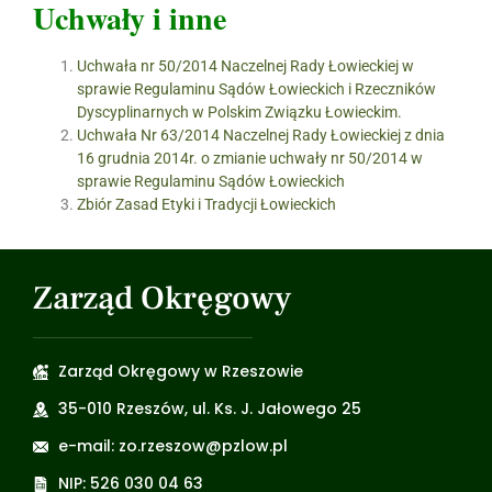
Uchwały i inne
Uchwała nr 50/2014 Naczelnej Rady Łowieckiej w
sprawie Regulaminu Sądów Łowieckich i Rzeczników
Dyscyplinarnych w Polskim Związku Łowieckim.
Uchwała Nr 63/2014 Naczelnej Rady Łowieckiej z dnia
16 grudnia 2014r. o zmianie uchwały nr 50/2014 w
sprawie Regulaminu Sądów Łowieckich
Zbiór Zasad Etyki i Tradycji Łowieckich
Zarząd Okręgowy
Zarząd Okręgowy w Rzeszowie
35-010 Rzeszów, ul. Ks. J. Jałowego 25
e-mail: zo.rzeszow@pzlow.pl
NIP: 526 030 04 63