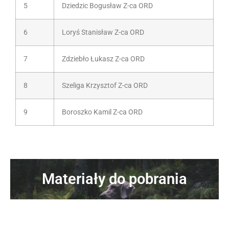
5
Dziedzic Bogusław Z-ca ORD
6
Loryś Stanisław Z-ca ORD
7
Zdziebło Łukasz Z-ca ORD
8
Szeliga Krzysztof Z-ca ORD
9
Boroszko Kamil Z-ca ORD
Materiały do pobrania