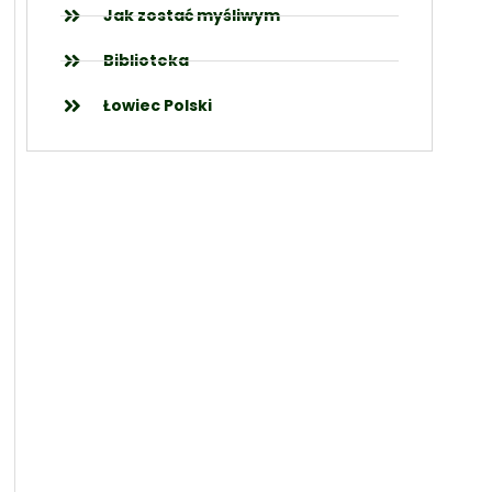
Jak zostać myśliwym
Biblioteka
Łowiec Polski