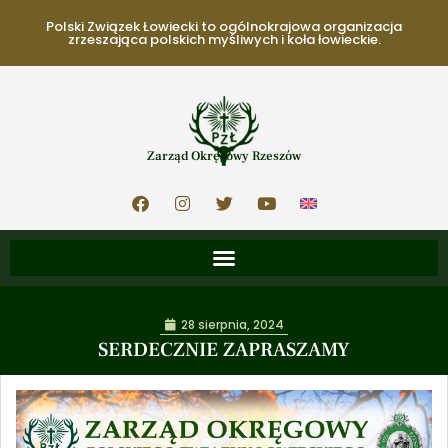
Polski Związek Łowiecki to ogólnokrajowa organizacja
zrzeszająca polskich myśliwych i koła łowieckie.
Zarząd Okręgowy Rzeszów
28 sierpnia, 2024
SERDECZNIE ZAPRASZAMY