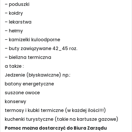
– poduszki
– kołdry
– lekarstwa
– hełmy
– kamizelki kuloodporne
– buty zawiązywane 42_45 roz.
– bielizna termiczna
a także :
Jedzenie (błyskawiczne) np.:
batony energetyczne
suszone owoce
konserwy
termosy i kubki termiczne (w każdej ilości!!!)
kuchenki turystyczne (takie na kartusze gazowe)
Pomoc można dostarczyć do Biura Zarządu