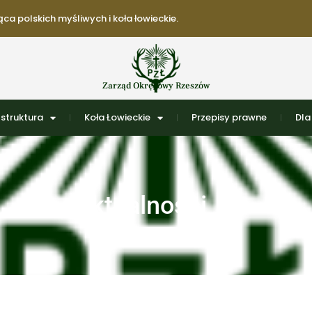
ca polskich myśliwych i koła łowieckie.
Zarząd Okręgowy Rzeszów
struktura
Koła Łowieckie
Przepisy prawne
Dla
Aktualności